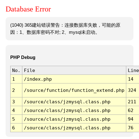
Database Error
(1040) 365建站错误警告：连接数据库失败，可能的原
因：1、数据库密码不对; 2、mysql未启动。
PHP Debug
No.
File
Line
1
/index.php
14
2
/source/function/function_extend.php
324
3
/source/class/jzmysql.class.php
211
4
/source/class/jzmysql.class.php
62
5
/source/class/jzmysql.class.php
94
6
/source/class/jzmysql.class.php
76