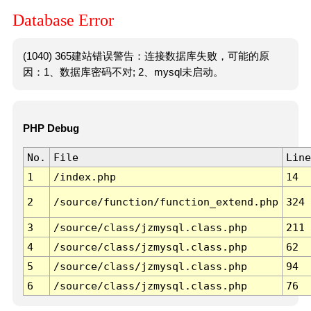
Database Error
(1040) 365建站错误警告：连接数据库失败，可能的原
因：1、数据库密码不对; 2、mysql未启动。
PHP Debug
No.
File
Line
1
/index.php
14
2
/source/function/function_extend.php
324
3
/source/class/jzmysql.class.php
211
4
/source/class/jzmysql.class.php
62
5
/source/class/jzmysql.class.php
94
6
/source/class/jzmysql.class.php
76