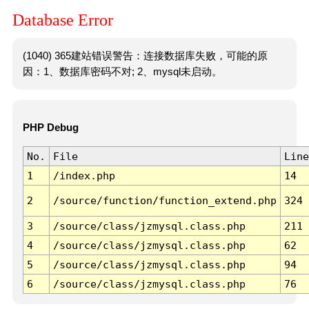
Database Error
(1040) 365建站错误警告：连接数据库失败，可能的原
因：1、数据库密码不对; 2、mysql未启动。
PHP Debug
No.
File
Line
1
/index.php
14
2
/source/function/function_extend.php
324
3
/source/class/jzmysql.class.php
211
4
/source/class/jzmysql.class.php
62
5
/source/class/jzmysql.class.php
94
6
/source/class/jzmysql.class.php
76