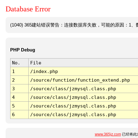
Database Error
(1040) 365建站错误警告：连接数据库失败，可能的原因：1、数
PHP Debug
No.
File
1
/index.php
2
/source/function/function_extend.php
3
/source/class/jzmysql.class.php
4
/source/class/jzmysql.class.php
5
/source/class/jzmysql.class.php
6
/source/class/jzmysql.class.php
www.365jz.com
已经将此