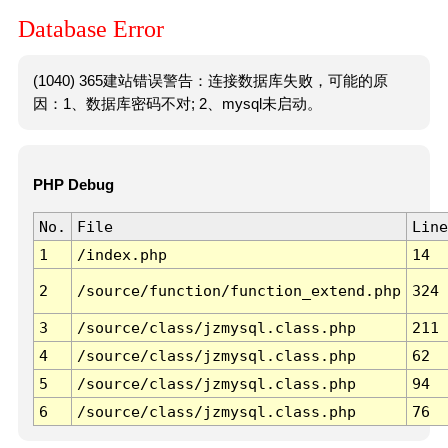
Database Error
(1040) 365建站错误警告：连接数据库失败，可能的原
因：1、数据库密码不对; 2、mysql未启动。
PHP Debug
No.
File
Line
1
/index.php
14
2
/source/function/function_extend.php
324
3
/source/class/jzmysql.class.php
211
4
/source/class/jzmysql.class.php
62
5
/source/class/jzmysql.class.php
94
6
/source/class/jzmysql.class.php
76