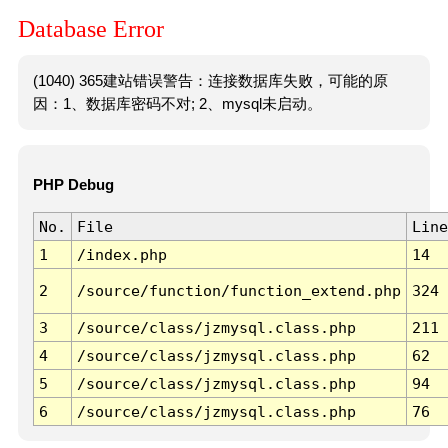
Database Error
(1040) 365建站错误警告：连接数据库失败，可能的原
因：1、数据库密码不对; 2、mysql未启动。
PHP Debug
No.
File
Line
1
/index.php
14
2
/source/function/function_extend.php
324
3
/source/class/jzmysql.class.php
211
4
/source/class/jzmysql.class.php
62
5
/source/class/jzmysql.class.php
94
6
/source/class/jzmysql.class.php
76