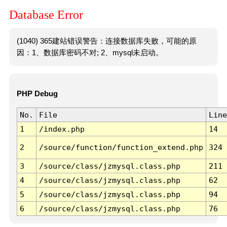
Database Error
(1040) 365建站错误警告：连接数据库失败，可能的原
因：1、数据库密码不对; 2、mysql未启动。
PHP Debug
No.
File
Line
1
/index.php
14
2
/source/function/function_extend.php
324
3
/source/class/jzmysql.class.php
211
4
/source/class/jzmysql.class.php
62
5
/source/class/jzmysql.class.php
94
6
/source/class/jzmysql.class.php
76