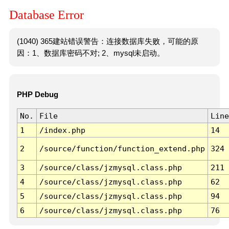
Database Error
(1040) 365建站错误警告：连接数据库失败，可能的原
因：1、数据库密码不对; 2、mysql未启动。
PHP Debug
No.
File
Line
1
/index.php
14
2
/source/function/function_extend.php
324
3
/source/class/jzmysql.class.php
211
4
/source/class/jzmysql.class.php
62
5
/source/class/jzmysql.class.php
94
6
/source/class/jzmysql.class.php
76