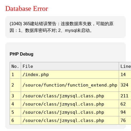
Database Error
(1040) 365建站错误警告：连接数据库失败，可能的原
因：1、数据库密码不对; 2、mysql未启动。
PHP Debug
No.
File
Line
1
/index.php
14
2
/source/function/function_extend.php
324
3
/source/class/jzmysql.class.php
211
4
/source/class/jzmysql.class.php
62
5
/source/class/jzmysql.class.php
94
6
/source/class/jzmysql.class.php
76