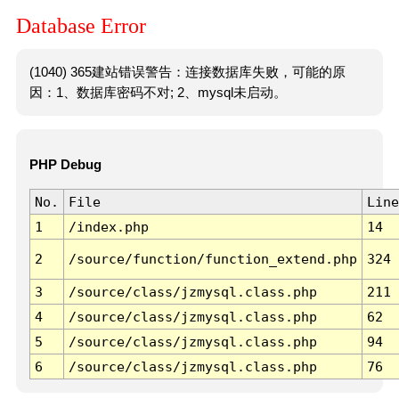
Database Error
(1040) 365建站错误警告：连接数据库失败，可能的原
因：1、数据库密码不对; 2、mysql未启动。
PHP Debug
No.
File
Line
1
/index.php
14
2
/source/function/function_extend.php
324
3
/source/class/jzmysql.class.php
211
4
/source/class/jzmysql.class.php
62
5
/source/class/jzmysql.class.php
94
6
/source/class/jzmysql.class.php
76