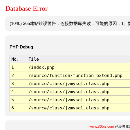
Database Error
(1040) 365建站错误警告：连接数据库失败，可能的原因：1、数
PHP Debug
No.
File
1
/index.php
2
/source/function/function_extend.php
3
/source/class/jzmysql.class.php
4
/source/class/jzmysql.class.php
5
/source/class/jzmysql.class.php
6
/source/class/jzmysql.class.php
www.365jz.com
已经将此