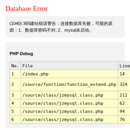
Database Error
(1040) 365建站错误警告：连接数据库失败，可能的原
因：1、数据库密码不对; 2、mysql未启动。
PHP Debug
No.
File
Line
1
/index.php
14
2
/source/function/function_extend.php
324
3
/source/class/jzmysql.class.php
211
4
/source/class/jzmysql.class.php
62
5
/source/class/jzmysql.class.php
94
6
/source/class/jzmysql.class.php
76