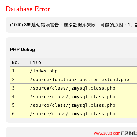
Database Error
(1040) 365建站错误警告：连接数据库失败，可能的原因：1、数
PHP Debug
No.
File
1
/index.php
2
/source/function/function_extend.php
3
/source/class/jzmysql.class.php
4
/source/class/jzmysql.class.php
5
/source/class/jzmysql.class.php
6
/source/class/jzmysql.class.php
www.365jz.com
已经将此