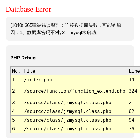
Database Error
(1040) 365建站错误警告：连接数据库失败，可能的原
因：1、数据库密码不对; 2、mysql未启动。
PHP Debug
No.
File
Line
1
/index.php
14
2
/source/function/function_extend.php
324
3
/source/class/jzmysql.class.php
211
4
/source/class/jzmysql.class.php
62
5
/source/class/jzmysql.class.php
94
6
/source/class/jzmysql.class.php
76