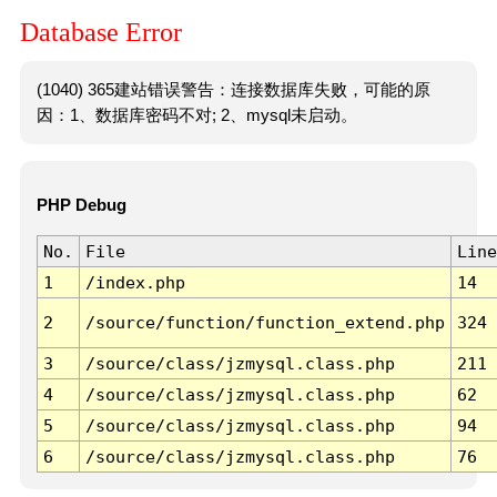
Database Error
(1040) 365建站错误警告：连接数据库失败，可能的原
因：1、数据库密码不对; 2、mysql未启动。
PHP Debug
No.
File
Line
1
/index.php
14
2
/source/function/function_extend.php
324
3
/source/class/jzmysql.class.php
211
4
/source/class/jzmysql.class.php
62
5
/source/class/jzmysql.class.php
94
6
/source/class/jzmysql.class.php
76