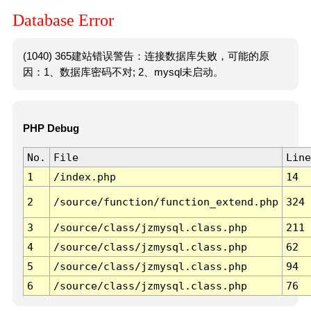
Database Error
(1040) 365建站错误警告：连接数据库失败，可能的原
因：1、数据库密码不对; 2、mysql未启动。
PHP Debug
No.
File
Line
1
/index.php
14
2
/source/function/function_extend.php
324
3
/source/class/jzmysql.class.php
211
4
/source/class/jzmysql.class.php
62
5
/source/class/jzmysql.class.php
94
6
/source/class/jzmysql.class.php
76