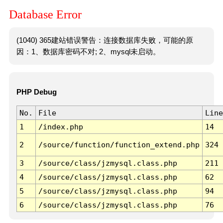
Database Error
(1040) 365建站错误警告：连接数据库失败，可能的原
因：1、数据库密码不对; 2、mysql未启动。
PHP Debug
No.
File
Line
1
/index.php
14
2
/source/function/function_extend.php
324
3
/source/class/jzmysql.class.php
211
4
/source/class/jzmysql.class.php
62
5
/source/class/jzmysql.class.php
94
6
/source/class/jzmysql.class.php
76