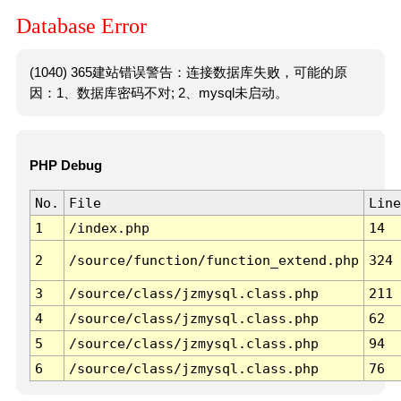
Database Error
(1040) 365建站错误警告：连接数据库失败，可能的原
因：1、数据库密码不对; 2、mysql未启动。
PHP Debug
No.
File
Line
1
/index.php
14
2
/source/function/function_extend.php
324
3
/source/class/jzmysql.class.php
211
4
/source/class/jzmysql.class.php
62
5
/source/class/jzmysql.class.php
94
6
/source/class/jzmysql.class.php
76