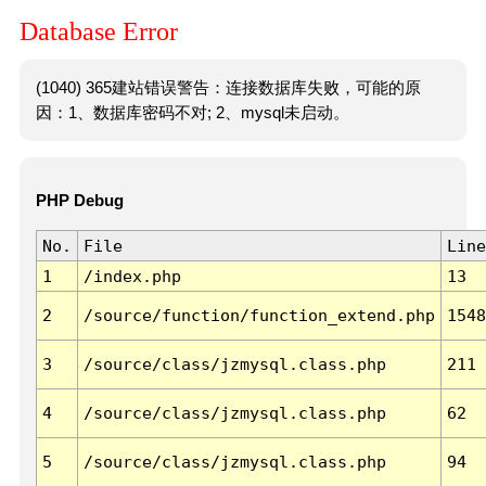
Database Error
(1040) 365建站错误警告：连接数据库失败，可能的原
因：1、数据库密码不对; 2、mysql未启动。
PHP Debug
No.
File
Line
1
/index.php
13
2
/source/function/function_extend.php
1548
3
/source/class/jzmysql.class.php
211
4
/source/class/jzmysql.class.php
62
5
/source/class/jzmysql.class.php
94