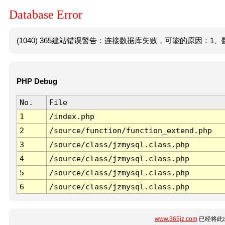
Database Error
(1040) 365建站错误警告：连接数据库失败，可能的原因：1、数
PHP Debug
No.
File
1
/index.php
2
/source/function/function_extend.php
3
/source/class/jzmysql.class.php
4
/source/class/jzmysql.class.php
5
/source/class/jzmysql.class.php
6
/source/class/jzmysql.class.php
www.365jz.com
已经将此