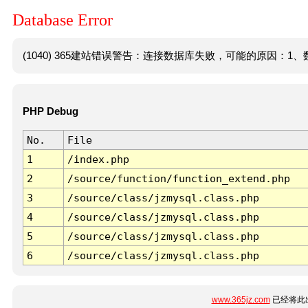
Database Error
(1040) 365建站错误警告：连接数据库失败，可能的原因：1、数
PHP Debug
No.
File
1
/index.php
2
/source/function/function_extend.php
3
/source/class/jzmysql.class.php
4
/source/class/jzmysql.class.php
5
/source/class/jzmysql.class.php
6
/source/class/jzmysql.class.php
www.365jz.com
已经将此