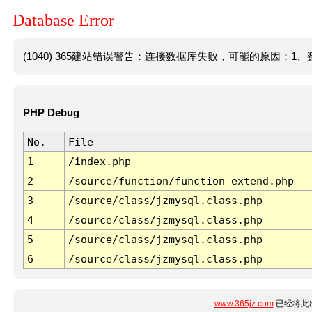
Database Error
(1040) 365建站错误警告：连接数据库失败，可能的原因：1、数
PHP Debug
No.
File
1
/index.php
2
/source/function/function_extend.php
3
/source/class/jzmysql.class.php
4
/source/class/jzmysql.class.php
5
/source/class/jzmysql.class.php
6
/source/class/jzmysql.class.php
www.365jz.com
已经将此