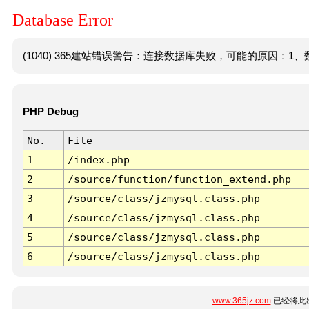
Database Error
(1040) 365建站错误警告：连接数据库失败，可能的原因：1、数
PHP Debug
No.
File
1
/index.php
2
/source/function/function_extend.php
3
/source/class/jzmysql.class.php
4
/source/class/jzmysql.class.php
5
/source/class/jzmysql.class.php
6
/source/class/jzmysql.class.php
www.365jz.com
已经将此