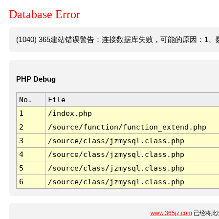
Database Error
(1040) 365建站错误警告：连接数据库失败，可能的原因：1、数
PHP Debug
No.
File
1
/index.php
2
/source/function/function_extend.php
3
/source/class/jzmysql.class.php
4
/source/class/jzmysql.class.php
5
/source/class/jzmysql.class.php
6
/source/class/jzmysql.class.php
www.365jz.com
已经将此