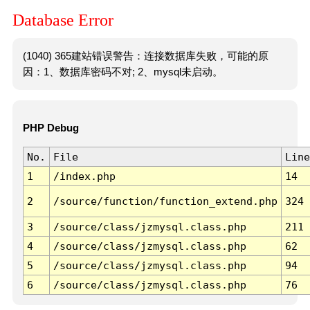
Database Error
(1040) 365建站错误警告：连接数据库失败，可能的原
因：1、数据库密码不对; 2、mysql未启动。
PHP Debug
No.
File
Line
1
/index.php
14
2
/source/function/function_extend.php
324
3
/source/class/jzmysql.class.php
211
4
/source/class/jzmysql.class.php
62
5
/source/class/jzmysql.class.php
94
6
/source/class/jzmysql.class.php
76