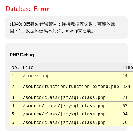
Database Error
(1040) 365建站错误警告：连接数据库失败，可能的原
因：1、数据库密码不对; 2、mysql未启动。
PHP Debug
No.
File
Line
1
/index.php
14
2
/source/function/function_extend.php
324
3
/source/class/jzmysql.class.php
211
4
/source/class/jzmysql.class.php
62
5
/source/class/jzmysql.class.php
94
6
/source/class/jzmysql.class.php
76