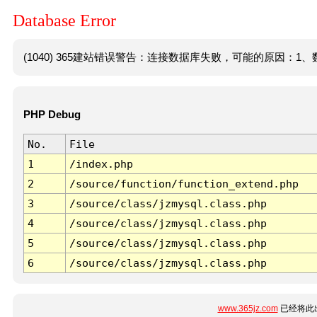
Database Error
(1040) 365建站错误警告：连接数据库失败，可能的原因：1、数
PHP Debug
No.
File
1
/index.php
2
/source/function/function_extend.php
3
/source/class/jzmysql.class.php
4
/source/class/jzmysql.class.php
5
/source/class/jzmysql.class.php
6
/source/class/jzmysql.class.php
www.365jz.com
已经将此