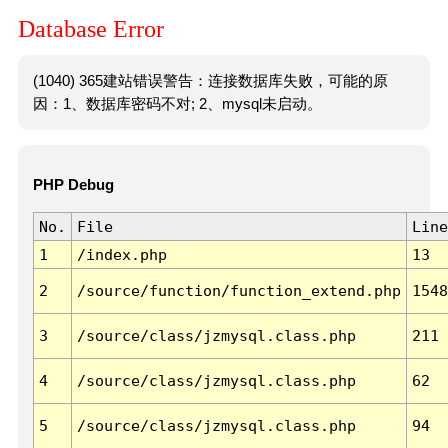
Database Error
(1040) 365建站错误警告：连接数据库失败，可能的原
因：1、数据库密码不对; 2、mysql未启动。
PHP Debug
No.
File
Line
1
/index.php
13
2
/source/function/function_extend.php
1548
3
/source/class/jzmysql.class.php
211
4
/source/class/jzmysql.class.php
62
5
/source/class/jzmysql.class.php
94