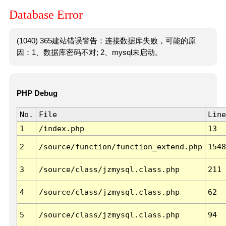
Database Error
(1040) 365建站错误警告：连接数据库失败，可能的原
因：1、数据库密码不对; 2、mysql未启动。
PHP Debug
No.
File
Line
1
/index.php
13
2
/source/function/function_extend.php
1548
3
/source/class/jzmysql.class.php
211
4
/source/class/jzmysql.class.php
62
5
/source/class/jzmysql.class.php
94